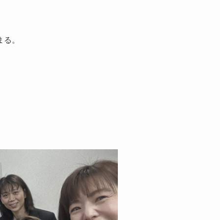
まる。
。