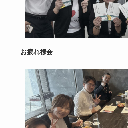
お疲れ様会