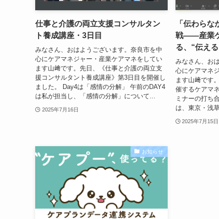
仕事と介護の両立支援コンサルタン
「伝わらな
ト養成講座・3日目
戦——産業
る、“伝える
みなさん、おはようございます。奈良市を中
心にケアマネジャー・産業ケアマネをしてい
みなさん、お
ます山﨑です。先日、《仕事と介護の両立支
心にケアマネ
援コンサルタント養成講座》第3日目を開催し
ます山﨑です。
ました。 Day4は「感情の分解」 午前のDAY4
催するケアマ
は私が担当し、「感情の分解」について...
ミナーの打ち
は、東京・浅草
2025年7月16日
2025年7月15日
お知らせ