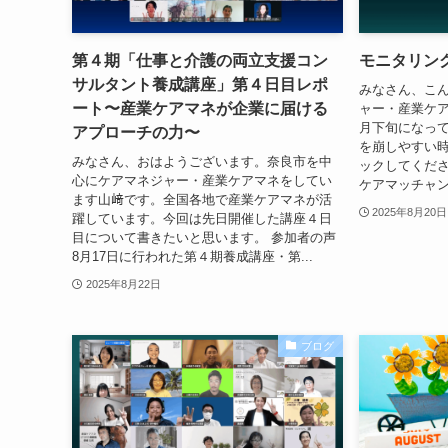
第４期「仕事と介護の両立支援コン
モニタリン
サルタント養成講座」第４日目レポ
みなさん、こ
ート〜産業ケアマネが企業に届ける
ャー・産業ケ
月下旬になっ
アプローチの力〜
を崩しやすい時
みなさん、おはようございます。奈良市を中
ックしてくださ
心にケアマネジャー・産業ケアマネをしてい
ケアマッチャンネ
ます山﨑です。全国各地で産業ケアマネが活
2025年8月20日
躍しています。今回は先日開催した講座４日
目について書きたいと思います。 参加者の声
8月17日に行われた第４期養成講座・第...
2025年8月22日
ブログ