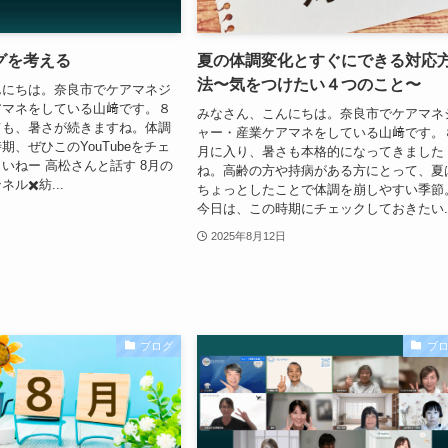
グを考える
夏の体調変化とすぐにできる対応
法〜気をつけたい４つのこと〜
んにちは。奈良市でケアマネジ
アマネをしている山﨑です。８
みなさん、こんにちは。奈良市でケアマネ
ても、暑さが続きますね。体調
ャー・産業ケアマネをしている山﨑です。
期、ぜひこのYouTubeをチェ
月に入り、暑さも本格的になってきました
いねー 高松さんと話す 8月の
ね。高齢の方や持病がある方にとって、夏
ル✖️紡...
ちょっとしたことで体調を崩しやすい季節
今日は、この時期にチェックしておきたい..
2025年8月12日
ブログ
ブ