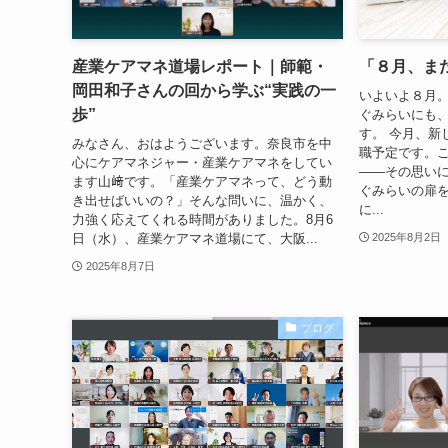
産業ケアマネ道場レポート｜師範・
「８月、ま
岡田和子さんの回から学ぶ“実践の一
いよいよ８月
歩”
ぐみらいにも
す。 今月、新
みなさん、おはようございます。奈良市を中
職予定です。
心にケアマネジャー・産業ケアマネをしてい
——その思い
ます山﨑です。「産業ケアマネって、どう動
ぐみらいの扉
き出せばいいの？」そんな問いに、温かく、
に...
力強く応えてくれる時間がありました。8月6
日（水）、産業ケアマネ道場にて、大阪...
2025年8月2日
2025年8月7日
ブログ