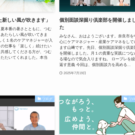
た新しい風が吹きます」
️個別面談深掘り倶楽部を開催しま
た
。夏本番の暑さとともに、つむ
、あたらしい風が吹いてきま
みなさん、おはようございます。奈良市を
しく１名のケアマネジャーが入
心にケアマネジャー・産業ケアマネをして
この仕事を「楽しく」続けたい
ます山﨑です。先日、個別面談深掘り倶楽
に共感してくださる方が、つむ
を開催しました。月１の貴重な実践につな
をたたいてくれました。本当
る場なので気合入りますね。 ロープレを
返す意義 今回は、個別面談力を高める...
2025年7月19日
ブログ
ブ